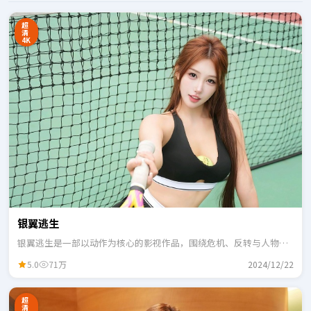
超
清
4K
银翼逃生
银翼逃生是一部以动作为核心的影视作品，围绕危机、反转与人物成
长展开，整体节奏紧凑，适合一口气追完。
5.0
71万
2024/12/22
超
清