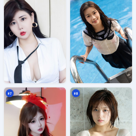
南
西
渡
山
孤
季
95
93
岛
风
万
万
#
7
#
8