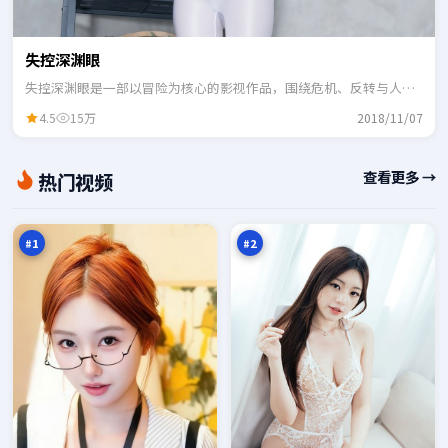
失控深渊眼
失控深渊眼是一部以冒险为核心的影视作品，围绕危机、反转与人物
成长展开，整体节奏紧凑，适合一口气追完。
4.5
15万
2018/11/07
暮
东
查看更多 →
热门视频
色
篱
十
来
98
96
字
信
万
万
口
#
1
#
2