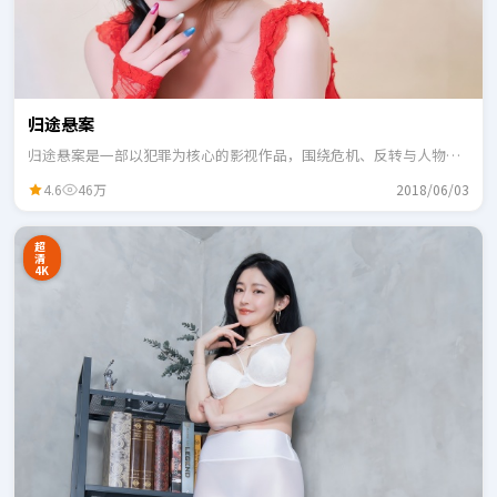
归途悬案
归途悬案是一部以犯罪为核心的影视作品，围绕危机、反转与人物成
长展开，整体节奏紧凑，适合一口气追完。
4.6
46万
2018/06/03
超
清
4K