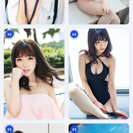
雷
火
鸣
海
浮
旧
96
96
生
账
万
万
记
本
#
3
#
4
南
热
渡
血
归
证
96
95
零
词
万
万
点
#
5
#
6