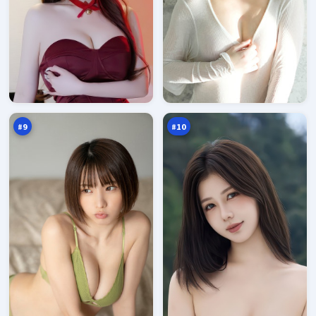
归
白
途
昼
折
降
93
93
返
临
万
万
点
#
9
#
10