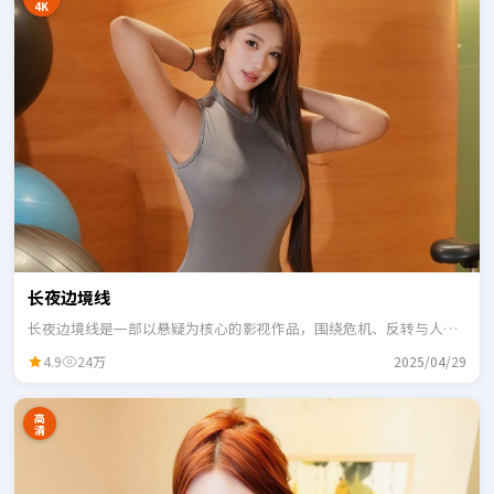
4K
长夜边境线
长夜边境线是一部以悬疑为核心的影视作品，围绕危机、反转与人物
成长展开，整体节奏紧凑，适合一口气追完。
4.9
24万
2025/04/29
高
清