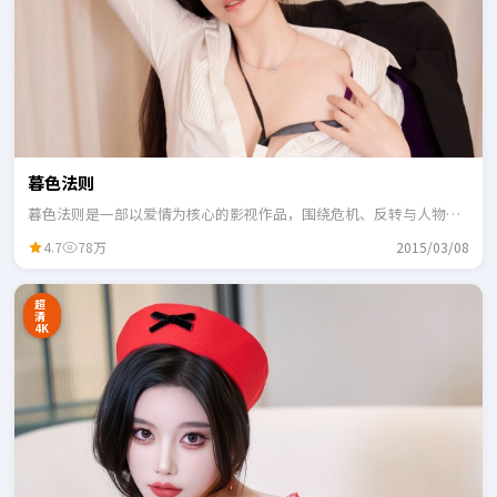
暮色法则
暮色法则是一部以爱情为核心的影视作品，围绕危机、反转与人物成
长展开，整体节奏紧凑，适合一口气追完。
4.7
78万
2015/03/08
超
清
4K